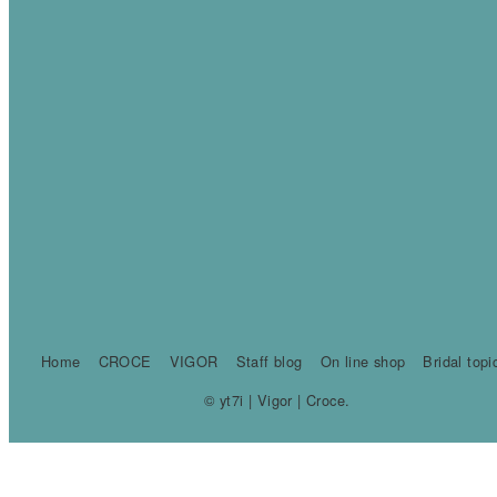
Home
CROCE
VIGOR
Staff blog
On line shop
Bridal topi
© yt7i | Vigor | Croce.