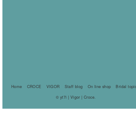
Home
CROCE
VIGOR
Staff blog
On line shop
Bridal topi
© yt7i | Vigor | Croce.